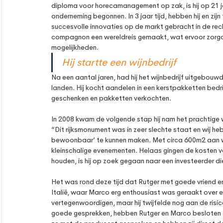
diploma voor horecamanagement op zak, is hij op 21 ja
onderneming begonnen. In 3 jaar tijd, hebben hij en z
succesvolle innovaties op de markt gebracht in de rec
compagnon een wereldreis gemaakt, wat ervoor zorgde
mogelijkheden. 
Hij startte een wijnbedrijf
Na een aantal jaren, had hij het wijnbedrijf uitgebouw
landen. Hij kocht aandelen in een kerstpakketten bedrij
geschenken en pakketten verkochten. 
In 2008 kwam de volgende stap hij nam het prachtige wi
“Dit rijksmonument was in zeer slechte staat en wij heb
bewoonbaar’ te kunnen maken. Met circa 600m2 aan wij
kleinschalige evenementen. Helaas gingen de kosten vo
houden, is hij op zoek gegaan naar een investeerder di
Het was rond deze tijd dat Rutger met goede vriend e
Italië, waar Marco erg enthousiast was geraakt over ee
vertegenwoordigen, maar hij twijfelde nog aan de risic
goede gesprekken, hebben Rutger en Marco besloten o