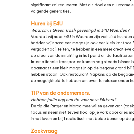
significant zal reduceren. Met als doel een duurzame
volgende generaties. 
Huren bij E4U
Waarom is Green Trash gevestigd in E4U Woerden?
Voordat wij naar E4U in Woerden zijn verhuisd huurden w
hadden wij naast een magazijn ook een klein kantoor. 
vergaderfaciliteiten, te hebben in een meer creatiev
de sfeer van de inrichting in het pand en de faciliteit
Internationale transporten komen nog steeds binnen bi
daarnaast een klein magazijn op de begane grond bij
hebben staan. Ook restaurant Napkins op de begaande 
de mogelijkheid te hebben om even te relaxen onder h
TIP van de ondernemers.
Hebben jullie nog een tip voor onze E4U’ers? 
De tip die Rutger en Marco mee willen geven aan (toek
focus en neem niet teveel hooi op je vork door alles m
in het leven en blijf realistisch met beide benen op de
Zoekvraag