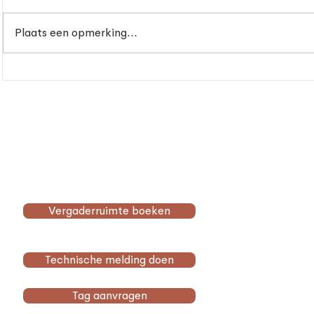
Plaats een opmerking...
Niet zomaar een kantoor,
Groei, ver
maar een plek die blijft
frisse uits
werken.
beweging
Menu
Home
Faciliteiten
Over ons
Community
Vergaderruimte boeken
Contact
Werkplekken
Investeren
Technische melding doen
Tag aanvragen