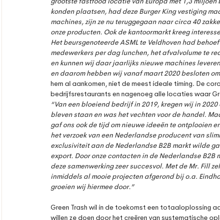
grootste fastfood locatie van Europa met 1,3 miljoen
konden plaatsen, had deze Burger King vestiging maar
machines, zijn ze nu teruggegaan naar circa 40 zakken
onze producten. Ook de kantoormarkt kreeg interesse
Het beursgenoteerde ASML te Veldhoven had behoefte
medewerkers per dag lunchen, het afvalvolume te re
en kunnen wij daar jaarlijks nieuwe machines levere
en daarom hebben wij vanaf maart 2020 besloten om 
hem al aankomen, niet de meest ideale timing. De corona
bedrijfsrestaurants en nagenoeg alle locaties waar Gr
“Van een bloeiend bedrijf in 2019, kregen wij in 2020
bleven staan en was het vechten voor de handel. Ma
gaf ons ook de tijd om nieuwe ideeën te ontplooien en
het verzoek van een Nederlandse producent van slimm
exclusiviteit aan de Nederlandse B2B markt wilde ga
export. Door onze contacten in de Nederlandse B2B ma
deze samenwerking zeer succesvol. Met de Mr. Fill z
inmiddels al mooie projecten afgerond bij o.a. Eindh
groeien wij hiermee door.”
Green Trash wil in de toekomst een totaaloplossing aan
willen ze doen door het creëren van systematische opl