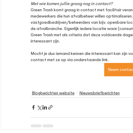
Met wie komen jullie graag nog in contact? 
Green Trash komt graag in contact met facilitair vera
medewerkers die hun afvalbeheer willen optimaliseren
vastgoedbedrijven/beheerders van bijv. openbare loca
de afvalbranche. Eigenlijk iedere locatie waar (consu
Green Trash met als criteria dat deze voldoende dagel
interessant zijn. 
Mocht je dus iemand kennen die interessant kan zijn v
contact met ze op via onderstaande link.
Neem contac
Blogberichten website
Nieuwsbriefberichten