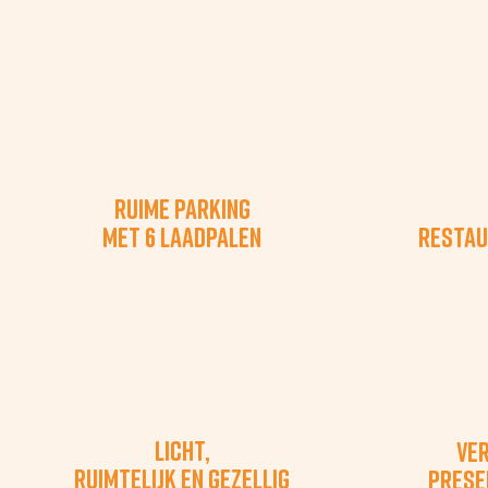
Ruime parking
met 6 laadpalen
restau
Licht,
Ve
ruimtelijk en gezellig
prese