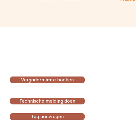
Menu
Home
Faciliteiten
Over ons
Community
Vergaderruimte boeken
Contact
Werkplekken
Investeren
Technische melding doen
Tag aanvragen